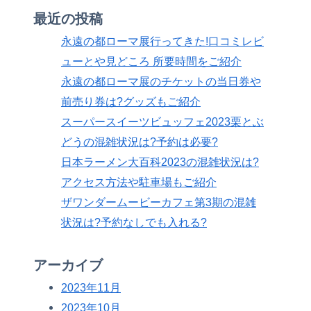
最近の投稿
永遠の都ローマ展行ってきた!口コミレビ
ューとや見どころ 所要時間をご紹介
永遠の都ローマ展のチケットの当日券や
前売り券は?グッズもご紹介
スーパースイーツビュッフェ2023栗とぶ
どうの混雑状況は?予約は必要?
日本ラーメン大百科2023の混雑状況は?
アクセス方法や駐車場もご紹介
ザワンダームービーカフェ第3期の混雑
状況は?予約なしでも入れる?
アーカイブ
2023年11月
2023年10月